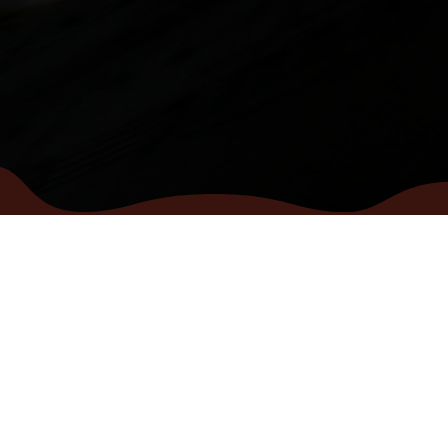
MENY
KONTAKT
Hem
info@vocalhouse.
Popkör