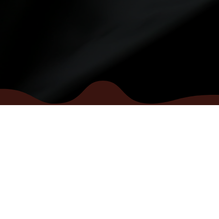
INFO
se
Villkor