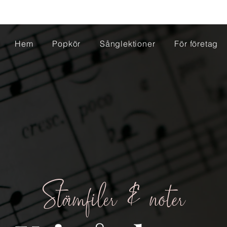
Hem
Popkör
Sånglektioner
För företag
Stämfiler & noter