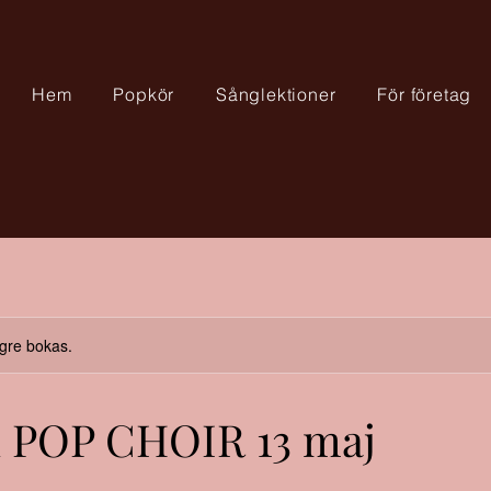
Hem
Popkör
Sånglektioner
För företag
ngre bokas.
n POP CHOIR 13 maj