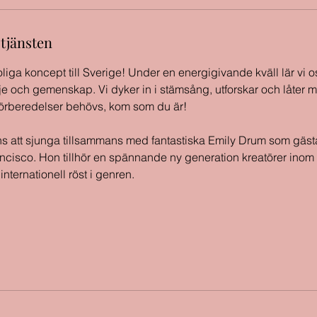
 tjänsten
iga koncept till Sverige! Under en energigivande kväll lär vi o
e och gemenskap. Vi dyker in i stämsång, utforskar och låter 
förberedelser behövs, kom som du är!
ns att sjunga tillsammans med fantastiska Emily Drum som gäst
ncisco. Hon tillhör en spännande ny generation kreatörer ino
nternationell röst i genren.