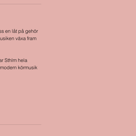
ss en låt på gehör
musiken växa fram
ar Sthlm hela
m modern körmusik