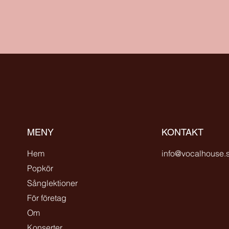
MENY
KONTAKT
Hem
info@vocalhouse.
Popkör
Sånglektioner
För företag
Om
Konserter