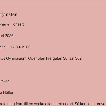
 tjänsten
oner + Konsert
uari 2026
gar kl. 17.30-19.00
ergs Gymnasium, Odenplan Frejgatan 30, sal 302
amkör
a Häller
rbetalning fram till en vecka efter terminsstart. Så kom och prov