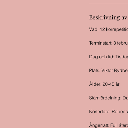
Beskrivning av
Vad: 12 körrepetiti
Terminstart: 3 febr
Dag och tid: Tisda
Plats: Viktor Rydb
Ålder: 20-45 år
Stämfördelning: D
Körledare: Rebecc
Ångerrätt: Full åte