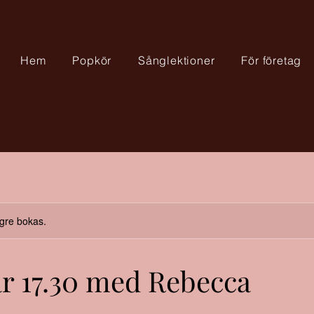
Hem
Popkör
Sånglektioner
För företag
ngre bokas.
r 17.30 med Rebecca